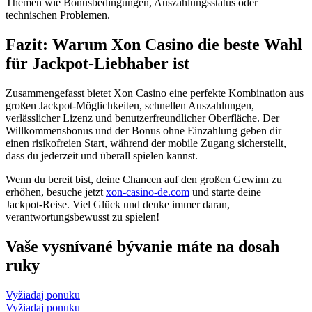
Themen wie Bonusbedingungen, Auszahlungsstatus oder
technischen Problemen.
Fazit: Warum Xon Casino die beste Wahl
für Jackpot‑Liebhaber ist
Zusammengefasst bietet Xon Casino eine perfekte Kombination aus
großen Jackpot‑Möglichkeiten, schnellen Auszahlungen,
verlässlicher Lizenz und benutzerfreundlicher Oberfläche. Der
Willkommensbonus und der Bonus ohne Einzahlung geben dir
einen risikofreien Start, während der mobile Zugang sicherstellt,
dass du jederzeit und überall spielen kannst.
Wenn du bereit bist, deine Chancen auf den großen Gewinn zu
erhöhen, besuche jetzt
xon-casino-de.com
und starte deine
Jackpot‑Reise. Viel Glück und denke immer daran,
verantwortungsbewusst zu spielen!
Vaše vysnívané bývanie máte na dosah
ruky
Vyžiadaj ponuku
Vyžiadaj ponuku