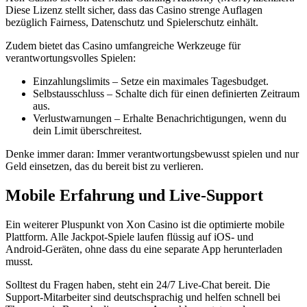
Diese Lizenz stellt sicher, dass das Casino strenge Auflagen
bezüglich Fairness, Datenschutz und Spielerschutz einhält.
Zudem bietet das Casino umfangreiche Werkzeuge für
verantwortungsvolles Spielen:
Einzahlungslimits – Setze ein maximales Tagesbudget.
Selbstausschluss – Schalte dich für einen definierten Zeitraum
aus.
Verlustwarnungen – Erhalte Benachrichtigungen, wenn du
dein Limit überschreitest.
Denke immer daran: Immer verantwortungsbewusst spielen und nur
Geld einsetzen, das du bereit bist zu verlieren.
Mobile Erfahrung und Live‑Support
Ein weiterer Pluspunkt von Xon Casino ist die optimierte mobile
Plattform. Alle Jackpot‑Spiele laufen flüssig auf iOS‑ und
Android‑Geräten, ohne dass du eine separate App herunterladen
musst.
Solltest du Fragen haben, steht ein 24/7 Live‑Chat bereit. Die
Support‑Mitarbeiter sind deutschsprachig und helfen schnell bei