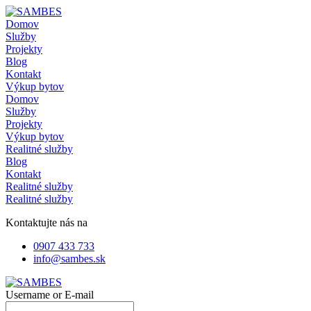
Skip
to
Domov
content
Služby
Projekty
Blog
Kontakt
Výkup bytov
Domov
Služby
Projekty
Výkup bytov
Realitné služby
Blog
Kontakt
Realitné služby
Realitné služby
Kontaktujte nás na
0907 433 733
info@sambes.sk
Username or E-mail