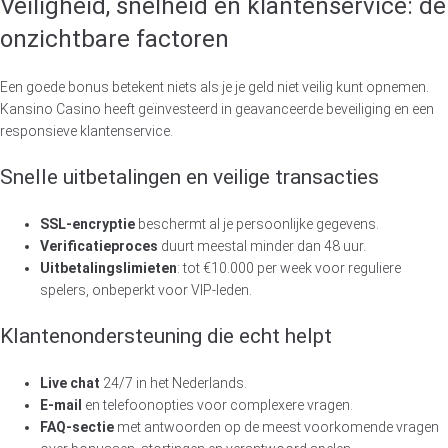
Veiligheid, snelheid en klantenservice: de
onzichtbare factoren
Een goede bonus betekent niets als je je geld niet veilig kunt opnemen.
Kansino Casino heeft geïnvesteerd in geavanceerde beveiliging en een
responsieve klantenservice.
Snelle uitbetalingen en veilige transacties
SSL‑encryptie
beschermt al je persoonlijke gegevens.
Verificatieproces
duurt meestal minder dan 48 uur.
Uitbetalingslimieten
: tot €10.000 per week voor reguliere
spelers, onbeperkt voor VIP‑leden.
Klantenondersteuning die echt helpt
Live chat
24/7 in het Nederlands.
E‑mail
en telefoonopties voor complexere vragen.
FAQ‑sectie
met antwoorden op de meest voorkomende vragen