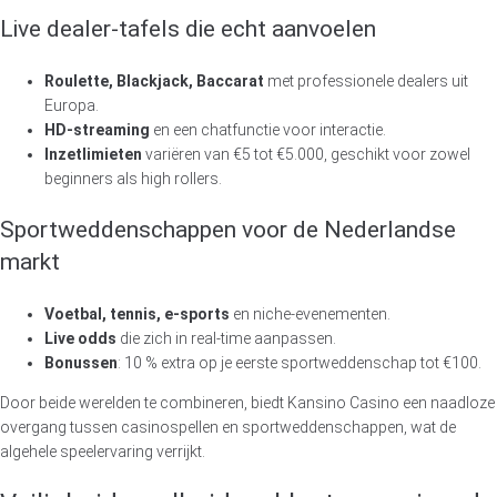
Live dealer‑tafels die echt aanvoelen
Roulette, Blackjack, Baccarat
met professionele dealers uit
Europa.
HD‑streaming
en een chatfunctie voor interactie.
Inzetlimieten
variëren van €5 tot €5.000, geschikt voor zowel
beginners als high rollers.
Sportweddenschappen voor de Nederlandse
markt
Voetbal, tennis, e‑sports
en niche‑evenementen.
Live odds
die zich in real‑time aanpassen.
Bonussen
: 10 % extra op je eerste sportweddenschap tot €100.
Door beide werelden te combineren, biedt Kansino Casino een naadloze
overgang tussen casinospellen en sportweddenschappen, wat de
algehele speelervaring verrijkt.