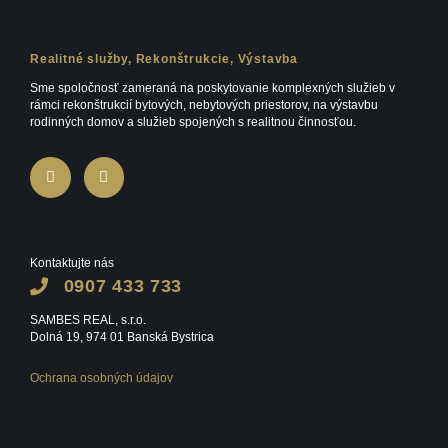
Realitné služby, Rekonštrukcie, Výstavba
Sme spoločnosť zameraná na poskytovanie komplexných služieb v
rámci rekonštrukcií bytových, nebytových priestorov, na výstavbu
rodinných domov a služieb spojených s realitnou činnosťou.
Kontaktujte nás
0907 433 733
SAMBES REAL, s.r.o.
Dolná 19, 974 01 Banská Bystrica
Ochrana osobných údajov