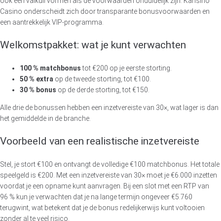
ook een valkuil vormen als de voorwaarden onduidelijk zijn. Kansino
Casino onderscheidt zich door transparante bonusvoorwaarden en
een aantrekkelijk VIP‑programma.
Welkomstpakket: wat je kunt verwachten
100 % matchbonus
tot €200 op je eerste storting.
50 % extra
op de tweede storting, tot €100.
30 % bonus
op de derde storting, tot €150.
Alle drie de bonussen hebben een inzetvereiste van 30×, wat lager is dan
het gemiddelde in de branche.
Voorbeeld van een realistische inzetvereiste
Stel, je stort €100 en ontvangt de volledige €100 matchbonus. Het totale
speelgeld is €200. Met een inzetvereiste van 30× moet je €6.000 inzetten
voordat je een opname kunt aanvragen. Bij een slot met een RTP van
96 % kun je verwachten dat je na lange termijn ongeveer €5.760
terugwint, wat betekent dat je de bonus redelijkerwijs kunt voltooien
zonder al te veel risico.