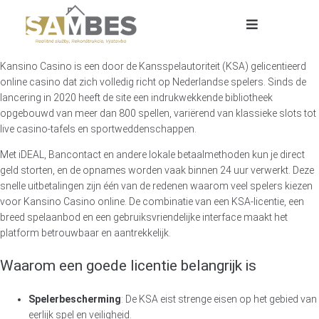
Kansino Casino is een door de Kansspelautoriteit (KSA) gelicentieerd
online casino dat zich volledig richt op Nederlandse spelers. Sinds de
lancering in 2020 heeft de site een indrukwekkende bibliotheek
opgebouwd van meer dan 800 spellen, variërend van klassieke slots tot
live casino‑tafels en sportweddenschappen.
Met iDEAL, Bancontact en andere lokale betaalmethoden kun je direct
geld storten, en de opnames worden vaak binnen 24 uur verwerkt. Deze
snelle uitbetalingen zijn één van de redenen waarom veel spelers kiezen
voor Kansino Casino online. De combinatie van een KSA‑licentie, een
breed spelaanbod en een gebruiksvriendelijke interface maakt het
platform betrouwbaar en aantrekkelijk.
Waarom een goede licentie belangrijk is
Spelerbescherming
: De KSA eist strenge eisen op het gebied van
eerlijk spel en veiligheid.