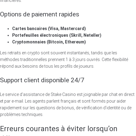
financières.
Options de paiement rapides
Cartes bancaires (Visa, Mastercard)
Portefeuilles électroniques (Skrill, Neteller)
Cryptomonnaies (Bitcoin, Ethereum)
Les retraits en crypto sont souvent instantanés, tandis que les
méthodes traditionnelles prennent 1 à 3 jours ouvrés. Cette flexibilité
répond aux besoins de tous les profils de joueurs.
Support client disponible 24/7
Le service d’assistance de Stake Casino est joignable par chat en direct
et par e‑mail. Les agents parlent français et sont formés pour aider
rapidement sur les questions de bonus, de vérification d’identité ou de
problèmes techniques.
Erreurs courantes à éviter lorsqu’on