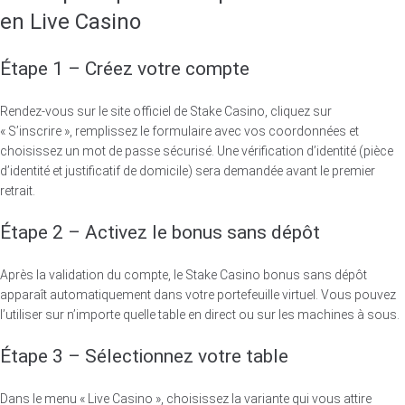
en Live Casino
Étape 1 – Créez votre compte
Rendez‑vous sur le site officiel de Stake Casino, cliquez sur
« S’inscrire », remplissez le formulaire avec vos coordonnées et
choisissez un mot de passe sécurisé. Une vérification d’identité (pièce
d’identité et justificatif de domicile) sera demandée avant le premier
retrait.
Étape 2 – Activez le bonus sans dépôt
Après la validation du compte, le Stake Casino bonus sans dépôt
apparaît automatiquement dans votre portefeuille virtuel. Vous pouvez
l’utiliser sur n’importe quelle table en direct ou sur les machines à sous.
Étape 3 – Sélectionnez votre table
Dans le menu « Live Casino », choisissez la variante qui vous attire