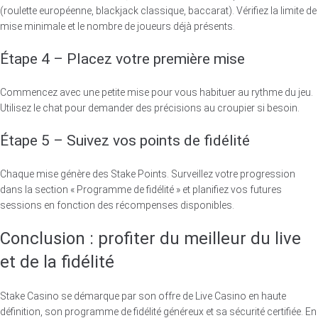
(roulette européenne, blackjack classique, baccarat). Vérifiez la limite de
mise minimale et le nombre de joueurs déjà présents.
Étape 4 – Placez votre première mise
Commencez avec une petite mise pour vous habituer au rythme du jeu.
Utilisez le chat pour demander des précisions au croupier si besoin.
Étape 5 – Suivez vos points de fidélité
Chaque mise génère des Stake Points. Surveillez votre progression
dans la section « Programme de fidélité » et planifiez vos futures
sessions en fonction des récompenses disponibles.
Conclusion : profiter du meilleur du live
et de la fidélité
Stake Casino se démarque par son offre de Live Casino en haute
définition, son programme de fidélité généreux et sa sécurité certifiée. En