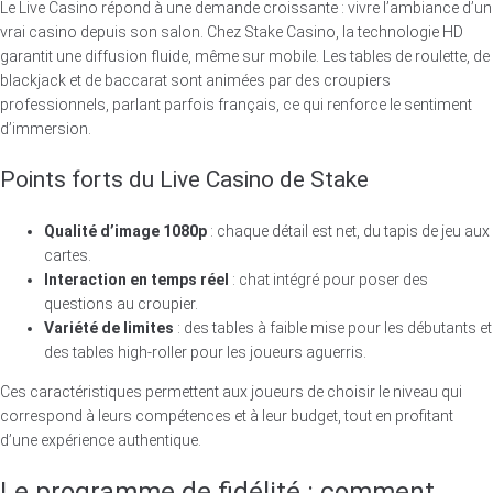
Le Live Casino répond à une demande croissante : vivre l’ambiance d’un
vrai casino depuis son salon. Chez Stake Casino, la technologie HD
garantit une diffusion fluide, même sur mobile. Les tables de roulette, de
blackjack et de baccarat sont animées par des croupiers
professionnels, parlant parfois français, ce qui renforce le sentiment
d’immersion.
Points forts du Live Casino de Stake
Qualité d’image 1080p
: chaque détail est net, du tapis de jeu aux
cartes.
Interaction en temps réel
: chat intégré pour poser des
questions au croupier.
Variété de limites
: des tables à faible mise pour les débutants et
des tables high‑roller pour les joueurs aguerris.
Ces caractéristiques permettent aux joueurs de choisir le niveau qui
correspond à leurs compétences et à leur budget, tout en profitant
d’une expérience authentique.
Le programme de fidélité : comment